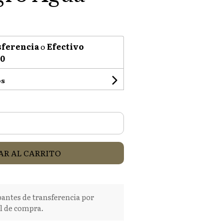
ferencia
o
Efectivo
00
os
R AL CARRITO
tes de transferencia por
l de compra.