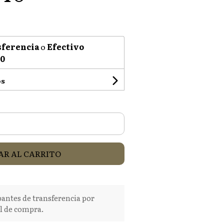
ferencia
o
Efectivo
00
os
R AL CARRITO
tes de transferencia por
l de compra.