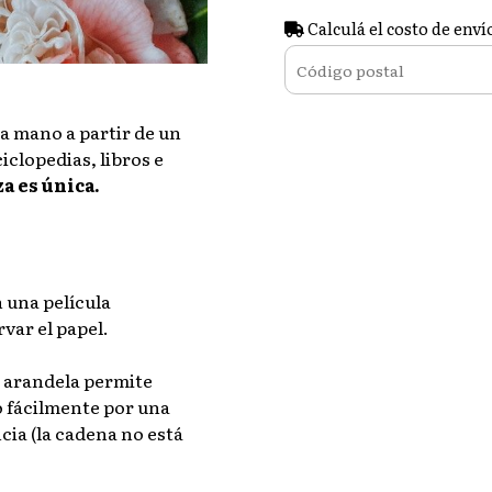
Calculá el costo de enví
 a mano a partir de un
iclopedias, libros e
za es única.
 una película
var el papel.
 arandela permite
o fácilmente por una
ncia (la cadena no está