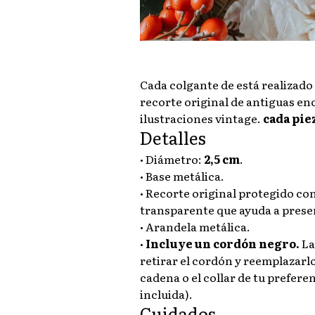
Cada colgante de está realizado
recorte original de antiguas enc
ilustraciones vintage.
cada pie
Detalles
• Diámetro:
2,5 cm
.
• Base metálica.
• Recorte original protegido con
transparente que ayuda a preser
• Arandela metálica.
•
Incluye un cordón negro.
La
retirar el cordón y reemplazarl
cadena o el collar de tu prefere
incluida).
Cuidados